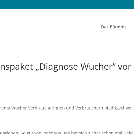
Das Bündnis
ionspaket „Diagnose Wucher“ vor
Thema Wucher Verbraucherinnen und Verbrauchern niedrigschwell
darlehen: So gut wie jeder von uns hat sich sicher schon mal Geld